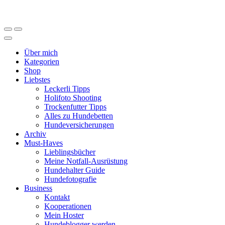
Über mich
Kategorien
Shop
Liebstes
Leckerli Tipps
Holifoto Shooting
Trockenfutter Tipps
Alles zu Hundebetten
Hundeversicherungen
Archiv
Must-Haves
Lieblingsbücher
Meine Notfall-Ausrüstung
Hundehalter Guide
Hundefotografie
Business
Kontakt
Kooperationen
Mein Hoster
Hundeblogger werden